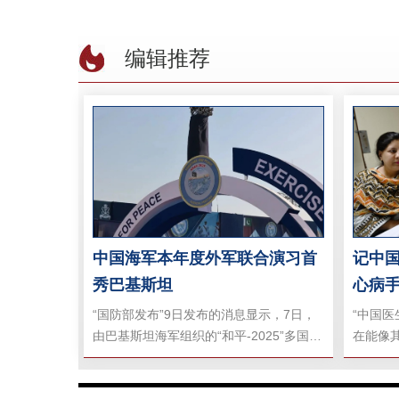
编辑推荐
中国海军本年度外军联合演习首
记中
秀巴基斯坦
心病
“国防部发布”9日发布的消息显示，7日，
“中国
由巴基斯坦海军组织的“和平-2025”多国海
在能像
上联合演习在卡拉奇开幕。中国、印度尼
坦国家
西亚、日本、意大利、马来西亚、美国等
阿夫拉